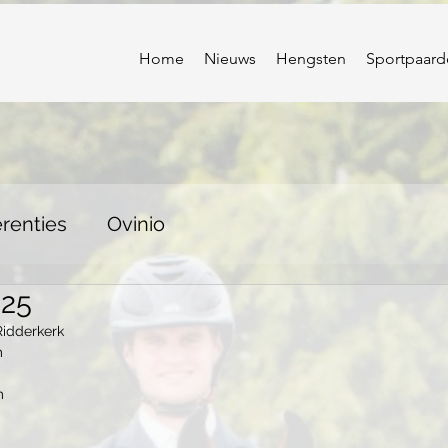
Home
Nieuws
Hengsten
Sportpaard
renties
Ovinio
025
Ridderkerk
m
m