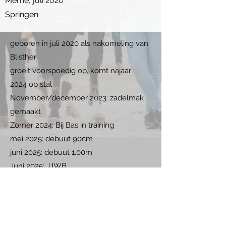
Merrie, juli 2020
Springen
geboren in juli 2020 als nakomeling van
Blisther
groeit voorspoedig op, komt najaar
2024 op stal
November/december 2023: zadelmak
gemaakt
​Zomer 2024: Bij Bas in training
mei 2025: debuut 90cm
juni 2025: debuut 1.00m
Juni 2025: JJWB
Juli 2025: CSI Zuidwolde, YH
KWPN kampioenschappen: foutloos bij
de 5yo
September: 6e prijs 1.20m Ridderkerk