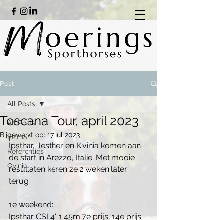
Post
All Posts
Toscana Tour, april 2023
All Posts
Bijgewerkt op:
17 jul 2023
Ipsthar
Ipsthar, Jesther en Kivinia komen aan 
Referenties
de start in Arezzo, Italie. Met mooie 
Ovinio
resultaten keren ze 2 weken later 
terug.
1e weekend:
Ipsthar CSI 4* 1.45m 7e prijs, 14e prijs 