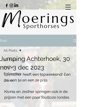
Post
All Posts
Jumping Achterhoek, 30
All Posts
nov-3 dec 2023
Ipsthar
Referenties
Lavesther heeft een topweekend! Een 
2e, een 1e en een 2e prijs 
Ovinio
Kivinia en Jesther springen ook in de 
prijzen met een paar foutloze rondes