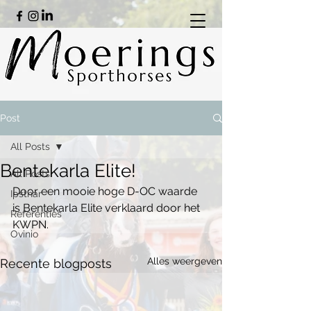
Post
All Posts
Bentekarla Elite!
All Posts
Door een mooie hoge D-OC waarde 
Ipsthar
is Bentekarla Elite verklaard door het 
Referenties
KWPN.
Ovinio
Alles weergeven
Recente blogposts