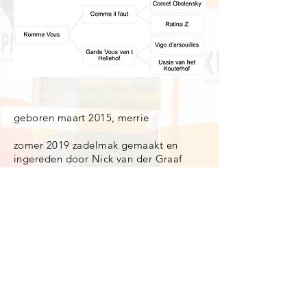
geboren maart 2015, merrie
zomer 2019 zadelmak gemaakt en
ingereden door Nick van der Graaf
zomer 2020: debuut klasse L en M
augustus 2020: 3 dagen foutloos op het
KWPN kampioenschap voor 5 jarigen,
fout in de barrage van de finale
zomer 2021: Z geklasseerd, meerdere
foutloze rondes
februari 2024: 1.50m geklasseerd
more info?
+31 6513 23610